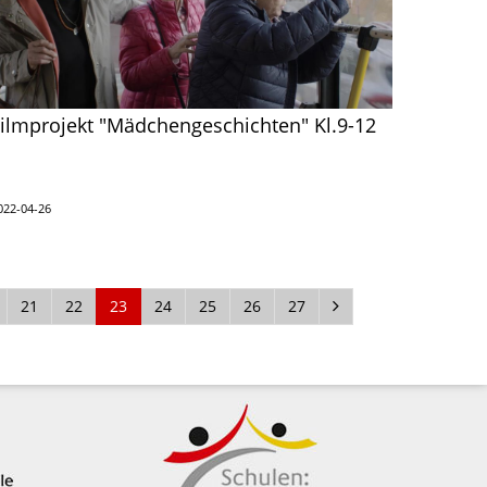
ilmprojekt "Mädchengeschichten" Kl.9-12
022-04-26
21
22
23
24
25
26
27