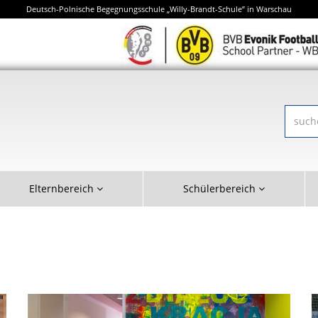
Deutsch-Polnische Begegnungsschule „Willy-Brandt-Schule” in Warschau
Elternbereich
Schülerbereich