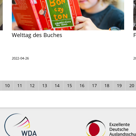
Welttag des Buches
F
2022-04-26
2
10
11
12
13
14
15
16
17
18
19
20