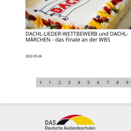
DACHL-LIEDER-WETTBEWERB und DACHL-
MÄRCHEN - das Finale an der WBS
2022-05-06
1
2
3
4
5
6
7
8
9