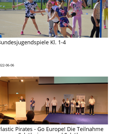
undesjugendspiele Kl. 1-4
022-06-06
lastic Pirates - Go Europe! Die Teilnahme