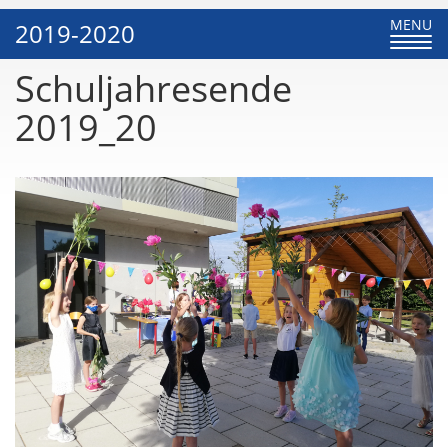
Toggle
MENU
2019-2020
navigati
Schuljahresende
2019_20