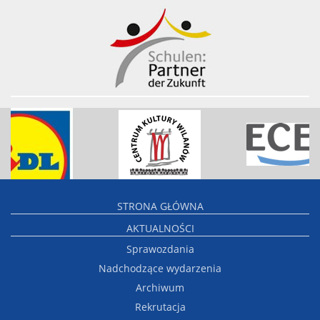
STRONA GŁÓWNA
AKTUALNOŚCI
Sprawozdania
Nadchodzące wydarzenia
Archiwum
Rekrutacja