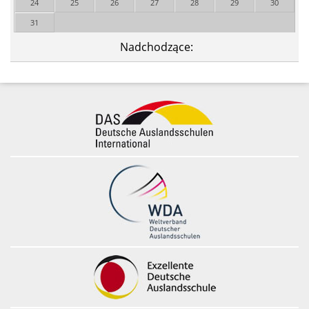
24
25
26
27
28
29
30
31
Nadchodzące: