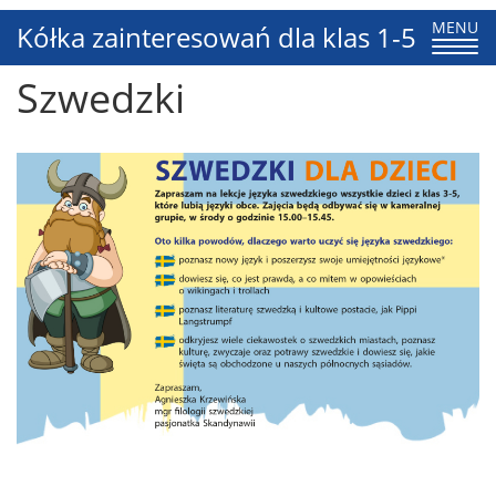
Toggle
MENU
Kółka zainteresowań dla klas 1-5
navigati
Szwedzki